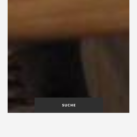
SUCHE
A
B
C
D
E
F
G
H
I