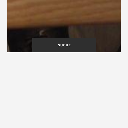
SUCHE
A
B
C
D
E
F
G
H
I
J
K
L
M
N
O
P
Q
R
S
T
U
V
W
X
Y
Z