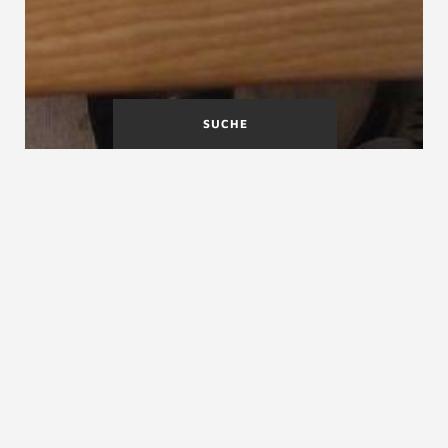
SUCHE
Mondholz
Musterbauordnung (MBO)
siehe
Landesbauordnungen
siehe
Landesbauordnungen in der Schweiz
siehe
Landesbauordnungen in Deutschland
siehe
Landesbauordnungen in Österreich